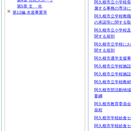
第4章 市民スポーツ
阿久根市立小学校長
第5章
文
化
属する事務の専決に
第12編 水道事業等
阿久根市立学校教職
の承認等に関する取
阿久根市立小学校及
関する規則
阿久根市立学校にお
関する規則
阿久根市通学支援事
阿久根市立学校施設
阿久根市立学校施設
阿久根市立学校教材
阿久根市部活動地域
要綱
阿久根市教育委員会
規程
阿久根市学校給食セ
阿久根市学校給食セ