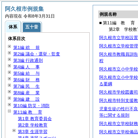
阿久根市例規集
例規名称
内容現在 令和8年3月31日
■ 第11編
教
育
体系
五十音
第2章 学校教
阿久根市立学校設置
体系目次
阿久根市立学校管理
第1編
総
規
第2編 議会・選挙・監査
阿久根市教職員訓告
第3編 行政通則
程
第4編
人
事
阿久根市立小中学校
第5編
給
与
阿久根市立小中学校
第6編
財
務
る要綱
第7編
民
生
阿久根市学校図書司
第8編
産
業
第9編
建
設
阿久根市特別支援教
第10編 防災・消防
児童生徒の性行不良
第11編
教
育
等に関する規則
第1章 教育委員会
阿久根市立学校財務
第2章 学校教育
第3章 生涯学習
阿久根市立学校備品