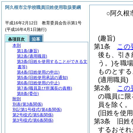
阿久根市立学校職員旧姓使用取扱要綱
○阿久根
平成16年2月12日 教育委員会告示第1号
(平成16年4月1日施行)
(趣旨)
条項目次
沿革
第1条
この
本則
第1条
(趣旨)
後も、引き
第2条
(適用職員)
第3条
(旧姓を使用することができる文
う。)
を職
書等)
ものとする
第4条
(旧姓使用の申出)
第5条
(旧姓使用承認の通知)
(適用職員)
第6条
(旧姓使用の中止)
第2条
この
第7条
(職員及び所属長の責務)
第8条
(委任)
の職員に限
附則
員を除く。
別表
(第3条関係)
別記第1号様式
(第4条関係)
(旧姓を使
第2号様式
(第5条関係)
第3条
旧姓
第3号様式
(第6条関係)
するおそれ