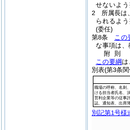
せないよう
2
所属長は
られるよう
(委任)
第8条
この
な事項は、
附
則
この要綱
は
別表
(第3条関
職場の呼称、名刺
ける担当者氏名、
営利企業等の従事
誌、通知表、出席
別記第1号様