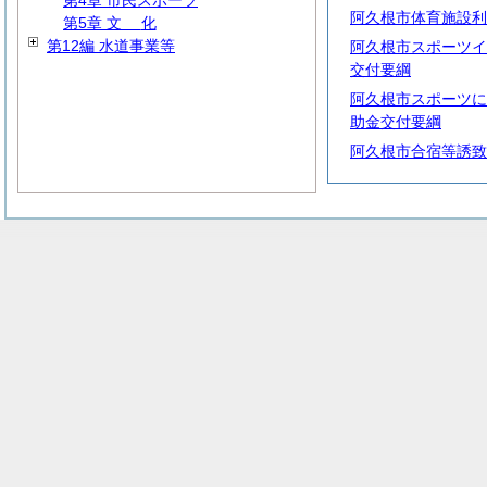
第4章 市民スポーツ
阿久根市体育施設利
第5章
文
化
第12編 水道事業等
阿久根市スポーツイ
交付要綱
阿久根市スポーツに
助金交付要綱
阿久根市合宿等誘致