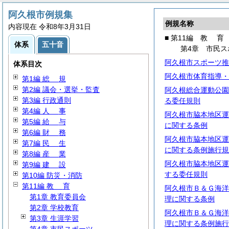
阿久根市例規集
例規名称
内容現在 令和8年3月31日
■ 第11編
教
育
体系
五十音
第4章 市民ス
阿久根市スポーツ推
体系目次
阿久根市体育指導・
第1編
総
規
第2編 議会・選挙・監査
阿久根総合運動公園
第3編 行政通則
る委任規則
第4編
人
事
阿久根市脇本地区運
第5編
給
与
に関する条例
第6編
財
務
阿久根市脇本地区運
第7編
民
生
に関する条例施行規
第8編
産
業
阿久根市脇本地区運
第9編
建
設
する委任規則
第10編 防災・消防
第11編
教
育
阿久根市Ｂ＆Ｇ海洋
第1章 教育委員会
理に関する条例
第2章 学校教育
阿久根市Ｂ＆Ｇ海洋
第3章 生涯学習
理に関する条例施行