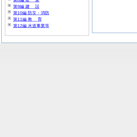
第8編
産
業
第9編
建
設
第10編 防災・消防
第11編
教
育
第12編 水道事業等