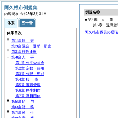
阿久根市例規集
例規名称
内容現在 令和8年3月31日
■ 第4編
人
事
体系
五十音
第5章 退職管
阿久根市職員の退職
体系目次
第1編
総
規
第2編 議会・選挙・監査
第3編 行政通則
第4編
人
事
第1章 公平委員会
第2章 定数・任用
第3章 分限・懲戒
第4章
服
務
第5章 退職管理
第6章 厚生制度
第7章 職員団体
第5編
給
与
第6編
財
務
第7編
民
生