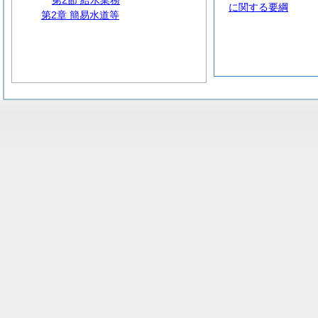
第2節 給水業務
に関する要綱
第2章 簡易水道等