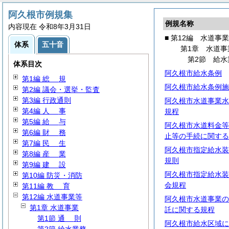
阿久根市例規集
例規名称
内容現在 令和8年3月31日
■ 第12編 水道事
体系
五十音
第1章 水道事
第2節 給水
体系目次
阿久根市給水条例
第1編
総
規
阿久根市給水条例施
第2編 議会・選挙・監査
第3編 行政通則
阿久根市水道事業水
第4編
人
事
規程
第5編
給
与
阿久根市水道料金等
第6編
財
務
止等の手続に関する
第7編
民
生
阿久根市指定給水装
第8編
産
業
規則
第9編
建
設
阿久根市指定給水装
第10編 防災・消防
会規程
第11編
教
育
第12編 水道事業等
阿久根市水道事業の
第1章 水道事業
託に関する規程
第1節
通
則
阿久根市給水区域に