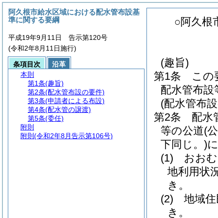
阿久根市給水区域における配水管布設基
準に関する要綱
○阿久根
平成19年9月11日 告示第120号
(令和2年8月11日施行)
(趣旨)
条項目次
沿革
第1条
この
本則
第1条
(趣旨)
配水管布設
第2条
(配水管布設の要件)
第3条
(申請者による布設)
(配水管布設
第4条
(配水管の譲渡)
第2条
配水
第5条
(委任)
附則
等の公道
(
附則
(令和2年8月告示第106号)
下同じ。)
(1)
おおむ
地利用状
き。
(2)
地域住
き。