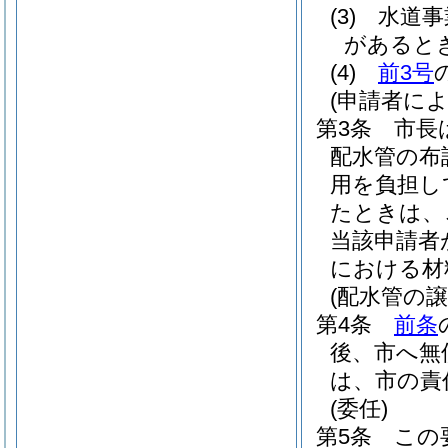
(3)
水道事
があると
(4)
前3号
(申請者によ
第3条
市長
配水管の布
用を負担し
たときは、
当該申請者
における材
(配水管の譲
第4条
前条
後、市へ無
は、市の責
(委任)
第5条
この