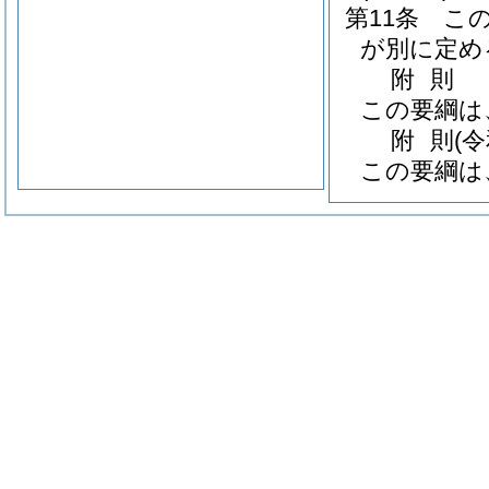
第11条
こ
が別に定め
附
則
この要綱は
附
則
(
この要綱は