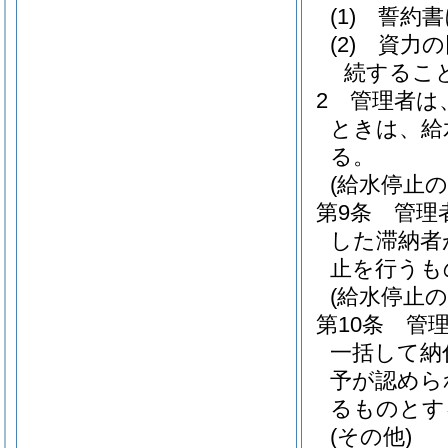
(1)
誓約書
(2)
資力の
続するこ
2
管理者は
ときは、給
る。
(給水停止の
第9条
管理
した滞納者
止を行うも
(給水停止の
第10条
管
一括して納
予が認めら
るものとす
(その他)