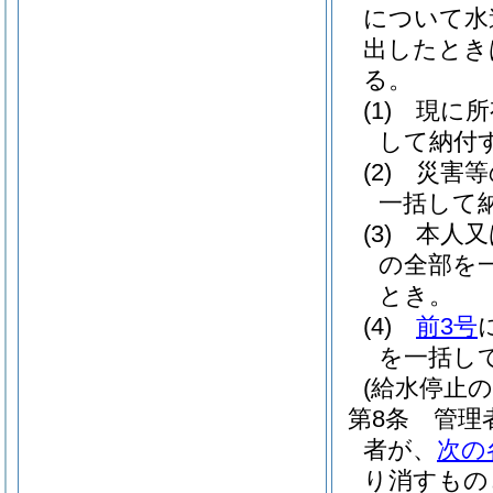
について水
出したとき
る。
(1)
現に所
して納付
(2)
災害等
一括して
(3)
本人又
の全部を
とき。
(4)
前3号
を一括し
(給水停止
第8条
管理
者が、
次の
り消すもの