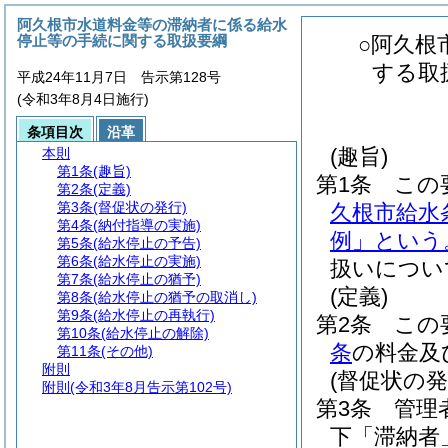
阿久根市水道料金等の滞納者に係る給水
停止等の手続に関する取扱要綱
○阿久根
する取
平成24年11月7日 告示第128号
(令和3年8月4日施行)
条項目次
沿革
(趣旨)
本則
第1条
(趣旨)
第1条
この
第2条
(定義)
第3条
(督促状の発行)
久根市給水
第4条
(納付指導の実施)
例」という
第5条
(給水停止の予告)
第6条
(給水停止の実施)
扱いについ
第7条
(給水停止の猶予)
(定義)
第8条
(給水停止の猶予の取消し)
第9条
(給水停止の再執行)
第2条
この
第10条
(給水停止の解除)
条
の料金及
第11条
(その他)
附則
(督促状の発
附則
(令和3年8月告示第102号)
第3条
管理
下「滞納者