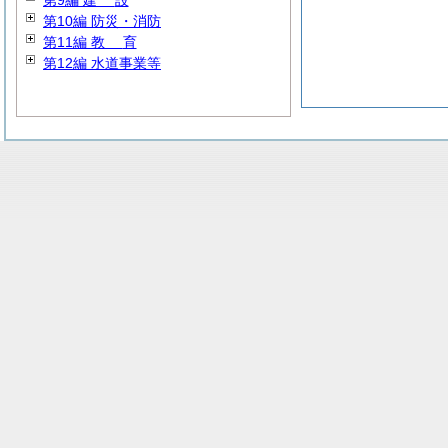
第9編
建
設
第10編 防災・消防
第11編
教
育
第12編 水道事業等