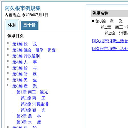
阿久根市例規集
例規名称
内容現在 令和8年7月1日
■ 第8編
産
業
体系
五十音
第1章 商工・
第2節 消費
体系目次
阿久根市消費生活セ
第1編
総
規
阿久根市消費生活セ
第2編 議会・選挙・監査
第3編 行政通則
第4編
人
事
第5編
給
与
第6編
財
務
第7編
民
生
第8編
産
業
第1章 商工・観光
第1節
商
工
第2節 消費生活
第3節
観
光
第2章
農
林
第3章
水
産