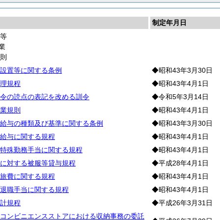
制定年月日
業等
業
通
則
設置等に関する条例
◆昭和43年3月30日
理規程
◆昭和43年4月1日
令の読点の表記を改める訓令
◆令和5年3月14日
業規則
◆昭和43年4月1日
給与の種類及び基準に関する条例
◆昭和43年3月30日
給与に関する規程
◆昭和43年4月1日
特殊勤務手当に関する規程
◆昭和43年4月1日
に対する被服等貸与規程
◆平成28年4月1日
旅費に関する規程
◆昭和43年4月1日
退職手当に関する規程
◆昭和43年4月1日
計規程
◆平成26年3月31日
コンビニエンスストアにおける収納事務の委託