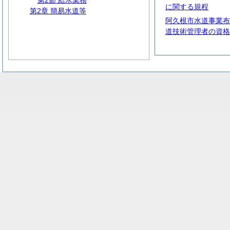
第2節 給水業務
に関する規程
第2章 簡易水道等
阿久根市水道事業布
道技術管理者の資格