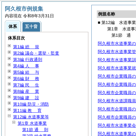
阿久根市例規集
例規名称
内容現在 令和8年3月31日
■ 第12編 水道事
体系
五十音
第1章 水道事
第1節
体系目次
阿久根市水道事業の
第1編
総
規
阿久根市水道事業管
第2編 議会・選挙・監査
第3編 行政通則
阿久根市水道事業訓
第4編
人
事
阿久根市水道事業就
第5編
給
与
阿久根市企業職員の
第6編
財
務
阿久根市企業職員の
第7編
民
生
第8編
産
業
阿久根市企業職員の
第9編
建
設
阿久根市水道課職員
第10編 防災・消防
阿久根市企業職員の
第11編
教
育
第12編 水道事業等
阿久根市企業職員の
第1章 水道事業
阿久根市水道事業会
第1節
通
則
阿久根市水道事業の