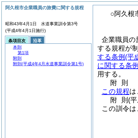
阿久根市企業職員の旅費に関する規程
○阿久根
昭和43年4月1日 水道事業訓令第3号
(平成4年4月1日施行)
企業職員の
条項目次
沿革
する規程が
本則
第1項
する条例
(平
附則
附則
(平成4年4月水道事業訓令第1号)
に関する条
用する。
附
則
この規程
は
附
則
(
この訓令は