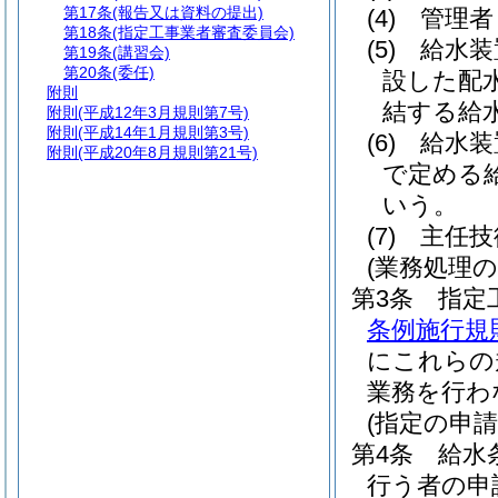
第17条
(報告又は資料の提出)
(4)
管理者
第18条
(指定工事業者審査委員会)
(5)
給水装
第19条
(講習会)
第20条
(委任)
設した配
附則
結する給
附則
(平成12年3月規則第7号)
附則
(平成14年1月規則第3号)
(6)
給水装
附則
(平成20年8月規則第21号)
で定める
いう。
(7)
主任技
(業務処理の
第3条
指定
条例施行規
にこれらの
業務を行わ
(指定の申請
第4条
給水
行う者の申