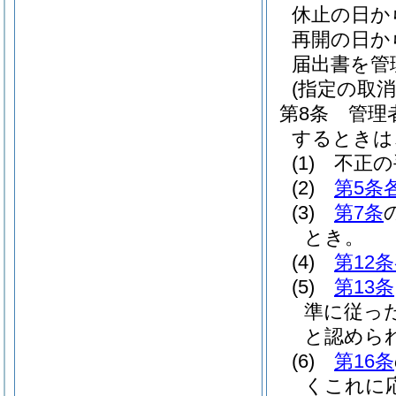
休止の日か
再開の日か
届出書を管
(指定の取消
第8条
管理
するときは
(1)
不正の
(2)
第5条
(3)
第7条
とき。
(4)
第12
(5)
第13条
準に従っ
と認めら
(6)
第16条
くこれに