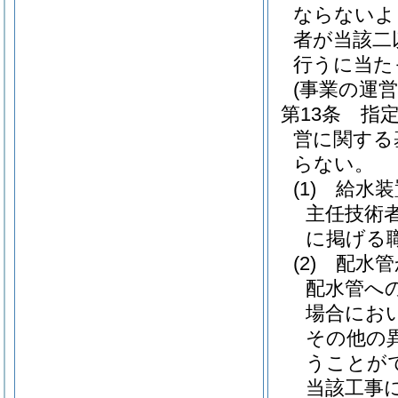
ならないよ
者が当該二
行うに当た
(事業の運
第13条
指
営に関する
らない。
(1)
給水装
主任技術
に掲げる
(2)
配水管
配水管へ
場合にお
その他の
うことが
当該工事