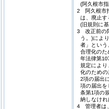
(阿久根市
2
阿久根市
は、廃止す
(旧規則に
3
改正前の
う。)
によ
者」という
合理化のた
年法律第1
規定により
化のための
2項の届出
項の届出を
条第1項の
納しなけれ
4
管理者は