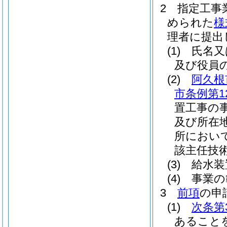
2
指定工事
められた
様
理者に提出
(1)
氏名又
及び役員
(2)
阿久根
市条例第1
置工事の
及び所在
所におい
該主任技
(3)
給水装
(4)
事業の
3
前項
の申
(1)
次条第
あること