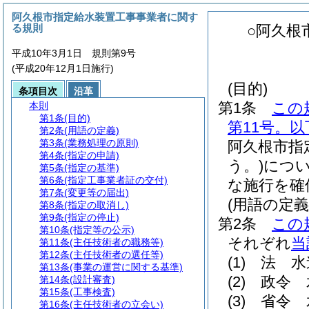
阿久根市指定給水装置工事事業者に関す
る規則
○阿久根
平成10年3月1日 規則第9号
(平成20年12月1日施行)
(目的)
条項目次
沿革
第1条
この
本則
第1条
(目的)
第11号。
第2条
(用語の定義)
第3条
(業務処理の原則)
阿久根市指
第4条
(指定の申請)
う。)
につ
第5条
(指定の基準)
第6条
(指定工事業者証の交付)
な施行を確
第7条
(変更等の届出)
(用語の定義
第8条
(指定の取消し)
第9条
(指定の停止)
第2条
この
第10条
(指定等の公示)
それぞれ
当
第11条
(主任技術者の職務等)
第12条
(主任技術者の選任等)
(1)
法 水
第13条
(事業の運営に関する基準)
(2)
政令 
第14条
(設計審査)
第15条
(工事検査)
(3)
省令 
第16条
(主任技術者の立会い)