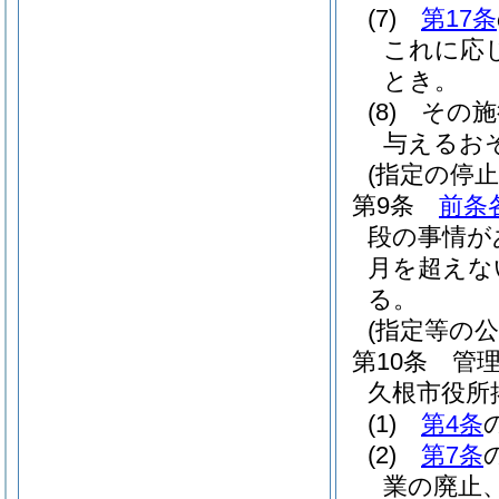
(7)
第17条
これに応
とき。
(8)
その施
与えるお
(指定の停止
第9条
前条
段の事情が
月を超えな
る。
(指定等の公
第10条
管
久根市役所
(1)
第4条
(2)
第7条
業の廃止