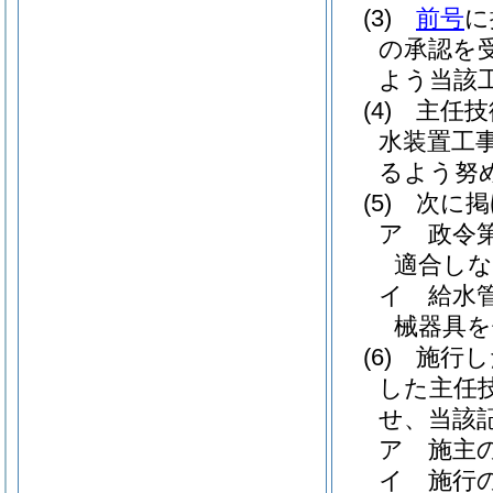
(3)
前号
に
の承認を
よう当該
(4)
主任技
水装置工
るよう努
(5)
次に掲
ア
政令
適合しな
イ
給水
械器具を
(6)
施行し
した主任
せ、当該
ア
施主
イ
施行