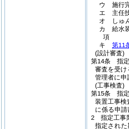
ウ
施行
エ
主任
オ
しゅ
カ
給水
項
キ
第11
(設計審査)
第14条
指
審査を受け
管理者に申
(工事検査)
第15条
指
装置工事検
に係る申請
2
指定工事
指定された