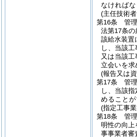
なければな
(主任技術者
第16条
管
法第17条
該給水装置
し、当該工
又は当該工
立会いを求
(報告又は資
第17条
管
し、当該指
めることが
(指定工事
第18条
管
明性の向上
事事業者審