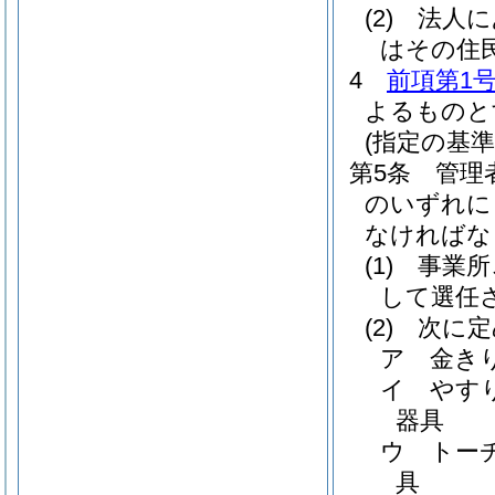
(2)
法人に
はその住
4
前項第1
よるものと
(指定の基準
第5条
管理
のいずれに
なければな
(1)
事業所
して選任
(2)
次に定
ア
金き
イ
やす
器具
ウ
トー
具