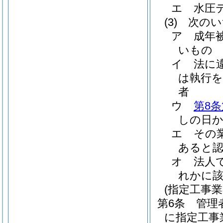
エ
水圧
(3)
次のい
ア
成年
いもの
イ
法に
は執行を
者
ウ
第8条
しの日か
エ
その
あると
オ
法人
れかに
(指定工事業
第6条
管理
に指定工事