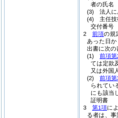
者の氏名
(3)
法人に
(4)
主任技
交付番号
2
前項
の規
あった日か
出書に次の
(1)
前項第
ては定款
又は外国
(2)
前項第
られてい
にも該当
証明書
3
第1項
に
る者は、事