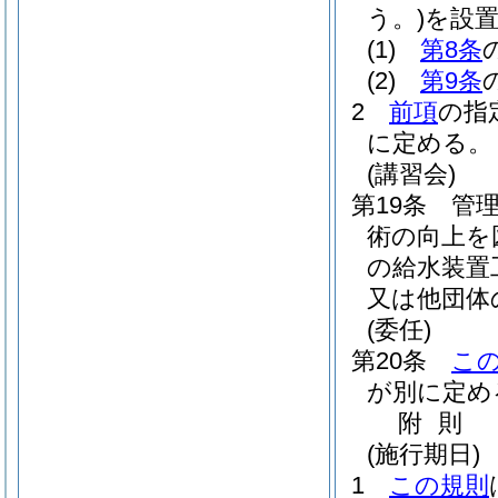
う。)
を設
(1)
第8条
(2)
第9条
2
前項
の指
に定める。
(講習会)
第19条
管
術の向上を
の給水装置
又は他団体
(委任)
第20条
こ
が別に定め
附
則
(施行期日)
1
この規則