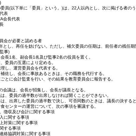
)
の委員
(以下単に「委員」という。)
は、22人以内とし、次に掲げる者の
代表
TA会長代表
長
員会が必要と認める者
年とし、再任を妨げない。
ただし、補欠委員の任期は、前任者の残任期
監事)
会長1名、副会長1名及び監事2名の役員を置く。
は、委員の互選により定める。
総理し、運営委員会を代表する。
を補佐し、会長に事故あるときは、その職務を代行する。
末ごとに会計監査を行い、その結果を教育委員会に報告する。
の会議は、会長が招集し、会長が議長となる。
議は、委員の過半数が出席しなければ開くことができない。
事は、出席した委員の過半数で決し、可否同数のときは、議長の決する
給食センターの運営について、次の事項を審議する。
、徴収及び会計に関する事項
入に関する事項
上対策に関する事項
関する事項
連絡協調対策に関する事項