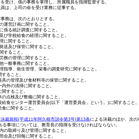
命を受け、係の事務を掌理し、所属職員を指揮監督する。
職員は、上司の命を受け業務に従事する。
掌事務は、次のとおりとする。
の運営計画に関すること。
に係る統計調査に関すること。
及び学校給食の経理に関すること。
理に関すること。
発送及び保管に関すること。
関すること。
労務の管理に関すること。
他一般事務に関すること。
理指導、衛生管理、栄養の調査研究に関すること。
関すること。
器具の管理及び食材料等の保管に関すること。
ー内外の清掃に関すること。
に関すること。
車の点検及び整備に関すること。
校給食センター運営委員会
(以下「運営委員会」という。)
に関すること
給食に関すること。
務決裁規程
(平成11年阿久根市訓令第3号)
第13条
による決裁のほか、次の
ある事項については、教育長の指揮を受けなければならない。
内の取締り及び管理に関すること。
照会及び回報に関すること。