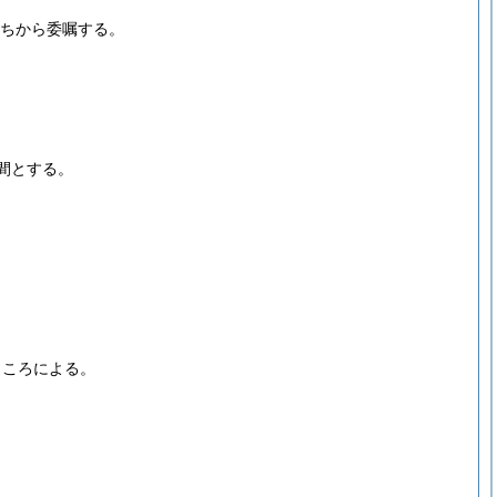
うちから委嘱する。
間とする。
ところによる。