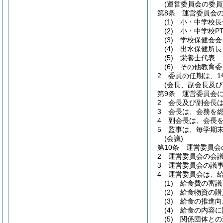
(運営委員会の委員
第8条
運営委員会
(1)
小・中学校長
(2)
小・中学校P
(3)
学校保健会会
(4)
出水保健所長
(5)
栄養士代表
(6)
その他教育委
2
委員の任期は、1
(会長、副会長及び
第9条
運営委員会に
2
会長及び副会長
3
会長は、会務を
4
副会長は、会長
5
監事は、毎学期
(会議)
第10条
運営委員会
2
運営委員会の会
3
運営委員会の議
4
運営委員会は、
(1)
給食費の審議
(2)
給食物資の購
(3)
給食の推進向
(4)
給食の内容に
(5)
関係団体との