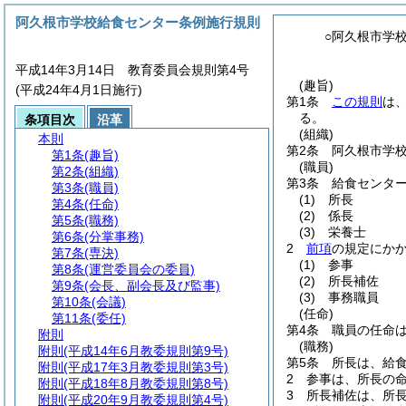
阿久根市学校給食センター条例施行規則
○阿久根市学
平成14年3月14日 教育委員会規則第4号
(趣旨)
(平成24年4月1日施行)
第1条
この規則
は
る。
条項目次
沿革
(組織)
本則
第2条
阿久根市学
第1条
(趣旨)
(職員)
第2条
(組織)
第3条
給食センタ
第3条
(職員)
(1)
所長
第4条
(任命)
(2)
係長
第5条
(職務)
(3)
栄養士
第6条
(分掌事務)
2
前項
の規定にか
第7条
(専決)
(1)
参事
第8条
(運営委員会の委員)
(2)
所長補佐
第9条
(会長、副会長及び監事)
(3)
事務職員
第10条
(会議)
(任命)
第11条
(委任)
第4条
職員の任命
附則
(職務)
附則
(平成14年6月教委規則第9号)
第5条
所長は、給
附則
(平成17年3月教委規則第3号)
2
参事は、所長の
附則
(平成18年8月教委規則第8号)
3
所長補佐は、所
附則
(平成20年9月教委規則第4号)