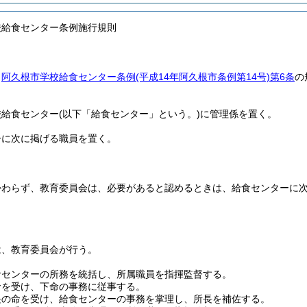
校給食センター条例施行規則
、
阿久根市学校給食センター条例
(平成14年阿久根市条例第14号)
第6条
の
校給食センター
(以下「給食センター」という。)
に管理係を置く。
ーに次に掲げる職員を置く。
かわらず、教育委員会は、必要があると認めるときは、給食センターに
は、教育委員会が行う。
食センターの所務を統括し、所属職員を指揮監督する。
命を受け、下命の事務に従事する。
長の命を受け、給食センターの事務を掌理し、所長を補佐する。