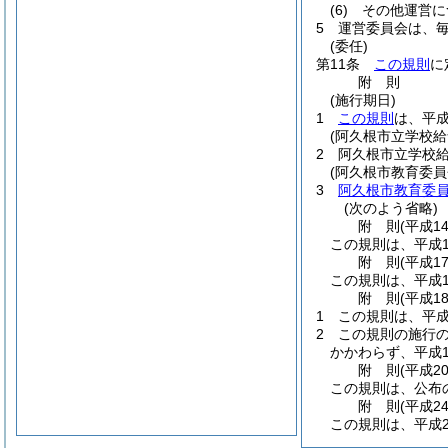
(6)
その他運営に
5
運営委員会は、毎
(委任)
第11条
この規則
に
附
則
(施行期日)
1
この規則
は、平成
(阿久根市立学校
2
阿久根市立学校
(阿久根市教育委
3
阿久根市教育委
(次のよう省略)
附
則
(平成1
この規則は、平成1
附
則
(平成1
この規則は、平成1
附
則
(平成1
1
この規則は、平成
2
この規則の施行の
かかわらず、平成1
附
則
(平成2
この規則は、公布
附
則
(平成2
この規則は、平成2