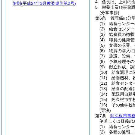
4
係長は、上司の
附則
(平成24年3月教委規則第2号)
5
栄養士及び事務
(分掌事務)
第6条
管理係の分
(1)
給食センター
(2)
給食センター
(3)
給食費の徴収
(4)
職員の健康管
(5)
文書の収受、
(6)
物資の購入に
(7)
施設、設備、
(8)
予算経理その
(9)
献立作成、調
(10)
給食調理に
(11)
給食機材、
(12)
給食センタ
(13)
給食の配送
(14)
配送用自動
(15)
阿久根市学
(16)
その他学校
(専決)
第7条
阿久根市事
例若しくは疑義の
(1)
給食センター
(2)
各種の通報、