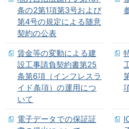
条の2第1項第3号および
第4号の規定による随意
契約の公表
賃金等の変動による建
設工事請負契約書第25
条第6項（インフレスラ
イド条項）の運用につ
いて
電子データでの保証証