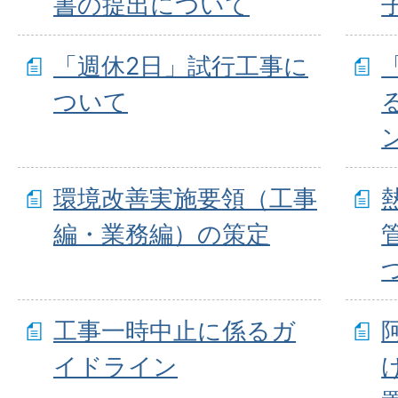
書の提出について
「週休2日」試行工事に
ついて
環境改善実施要領（工事
編・業務編）の策定
工事一時中止に係るガ
イドライン