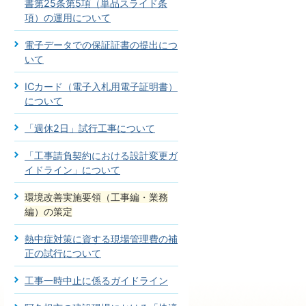
書第25条第5項（単品スライド条
項）の運用について
電子データでの保証証書の提出につ
いて
ICカード（電子入札用電子証明書）
について
「週休2日」試行工事について
「工事請負契約における設計変更ガ
イドライン」について
環境改善実施要領（工事編・業務
編）の策定
熱中症対策に資する現場管理費の補
正の試行について
工事一時中止に係るガイドライン