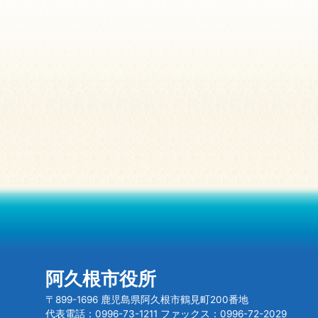
阿久根市役所
〒899-1696 鹿児島県阿久根市鶴見町200番地
代表電話：0996-73-1211 ファックス：0996-72-2029