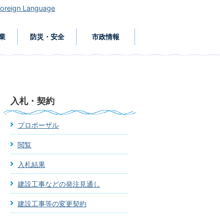
Foreign Language
業
防災・安全
市政情報
入札・契約
プロポーザル
閲覧
入札結果
建設工事などの発注見通し
建設工事等の変更契約