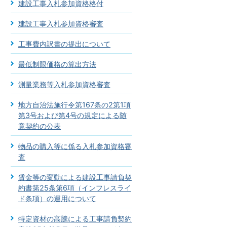
建設工事入札参加資格格付
建設工事入札参加資格審査
工事費内訳書の提出について
最低制限価格の算出方法
測量業務等入札参加資格審査
地方自治法施行令第167条の2第1項
第3号および第4号の規定による随
意契約の公表
物品の購入等に係る入札参加資格審
査
賃金等の変動による建設工事請負契
約書第25条第6項（インフレスライ
ド条項）の運用について
特定資材の高騰による工事請負契約