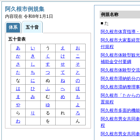
阿久根市例規集
例規名称
内容現在 令和8年1月1日
■ た
体系
五十音
阿久根市体育指導・
五十音表
阿久根市大家畜経営
付規程
あ
い
う
え
お
阿久根市体験型観光
か
き
く
け
こ
補助金交付要綱
さ
し
す
せ
そ
阿久根市体験型交流
た
ち
つ
て
と
阿久根市滞納処分の
な
に
ぬ
ね
の
阿久根市滞納整理事
は
ひ
ふ
へ
ほ
阿久根市「たからの
ま
み
む
め
も
置規程
や
ゆ
よ
阿久根市多面的機能
ら
り
る
れ
ろ
阿久根市男女共同参
わ
を
ん
程
阿久根市男女共同参