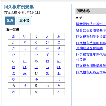
阿久根市例規集
例規名称
内容現在 令和8年1月1日
■ そ
体系
五十音
騒音規制法に基づく
五十音表
騒音に係る環境基準
あ
い
う
え
お
阿久根市創業支援事
か
き
く
け
こ
阿久根市造血細胞移
用助成金交付要綱
さ
し
す
せ
そ
阿久根市壮年世代新
た
ち
つ
て
と
付要綱
な
に
ぬ
ね
の
阿久根市測量業務等
は
ひ
ふ
へ
ほ
阿久根市組織及び事
ま
み
む
め
も
や
ゆ
よ
ら
り
る
れ
ろ
わ
を
ん