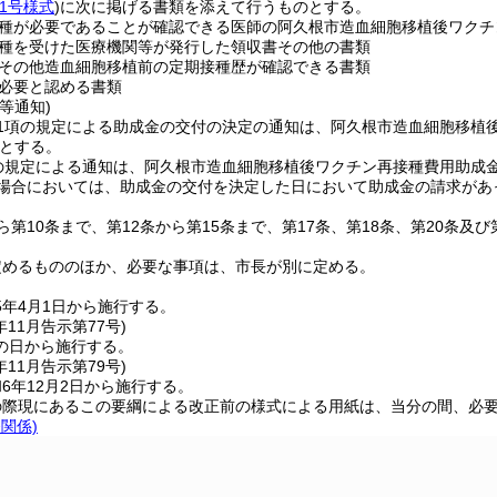
1号様式
)
に次に掲げる書類を添えて行うものとする。
種が必要であることが確認できる医師の阿久根市造血細胞移植後ワクチ
種を受けた医療機関等が発行した領収書その他の書類
その他造血細胞移植前の定期接種歴が確認できる書類
必要と認める書類
等通知)
第1項の規定による助成金の交付の決定の通知は、阿久根市造血細胞移植
とする。
項の規定による通知は、阿久根市造血細胞移植後ワクチン再接種費用助成
場合においては、助成金の交付を決定した日において助成金の請求があ
ら第10条まで、第12条から第15条まで、第17条、第18条、第20条
定めるもののほか、必要な事項は、市長が別に定める。
5年4月1日から施行する。
年11月
告示第77号)
の日から施行する。
年11月
告示第79号)
6年12月2日から施行する。
の際現にあるこの要綱による改正前の様式による用紙は、当分の間、必
条関係)