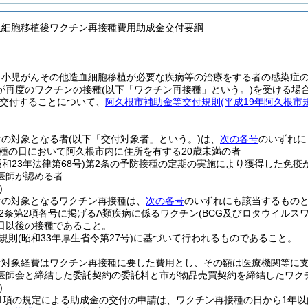
血細胞移植後ワクチン再接種費用助成金交付要綱
、小児がんその他造血細胞移植が必要な疾病等の治療をする者の感染症
が再度のワクチンの接種
(以下「ワクチン再接種」という。)
を受ける場
交付することについて、
阿久根市補助金等交付規則
(平成19年阿久根市規
付の対象となる者
(以下「交付対象者」という。)
は、
次の各号
のいずれに
種の日において阿久根市内に住所を有する20歳未満の者
昭和23年法律第68号)
第2条の予防接種の定期の実施により獲得した免疫
医師が認める者
)
付の対象となるワクチン再接種は、
次の各号
のいずれにも該当するもの
2条第2項各号に掲げるA類疾病に係るワクチン
(BCG及びロタウイルス
1日以後の接種であること。
規則
(昭和33年厚生省令第27号)
に基づいて行われるものであること。
付対象経費はワクチン再接種に要した費用とし、その額は医療機関等に
医師会と締結した委託契約の委託料と市が物品売買契約を締結したワク
)
第1項の規定による助成金の交付の申請は、ワクチン再接種の日から1年