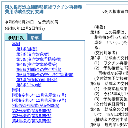
阿久根市造血細胞移植後ワクチン再接種
費用助成金交付要綱
○阿久根市造
令和5年3月24日 告示第36号
(趣旨)
(令和6年12月2日施行)
第1条
この要綱は
胞移植を行った者
条項目次
沿革
成金」という。)
を
本則
る。
第1条
(趣旨)
(交付対象者)
第2条
(交付対象者)
第2条
助成金の交
第3条
(交付対象予防接種)
(1)
ワクチン再接
第4条
(交付対象経費等)
(2)
予防接種法
(
第5条
(補助金の交付申請)
再接種が必要と
第6条
(補助金の交付決定等通知)
(交付対象予防接種
第7条
(規則の適用除外)
第3条
助成金の交
第8条
(その他)
(1)
予防接種法第
附則
(2)
令和5年4月
附則
(令和6年11月告示第77号)
(3)
予防接種実施
附則
(令和6年11月告示第79号)
(交付対象経費等)
別記第1号様式
(第5条関係)
第4条
助成金の交
第2号様式
(第5条関係)
いて、市が出水郡
第3号様式
(第6条関係)
(補助金の交付申請
第4号様式
(第6条関係)
第5条
規則第4条