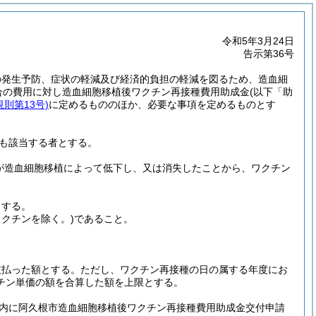
令和5年3月24日
告示第36号
の発生予防、症状の軽減及び経済的負担の軽減を図るため、造血細
合の費用に対し造血細胞移植後ワクチン再接種費用助成金
(以下「助
則第13号)
に定めるもののほか、必要な事項を定めるものとす
も該当する者とする。
が造血細胞移植によって低下し、又は消失したことから、ワクチン
とする。
ワクチンを除く。)
であること。
支払った額とする。
ただし、ワクチン再接種の日の属する年度にお
チン単価の額を合算した額を上限とする。
以内に阿久根市造血細胞移植後ワクチン再接種費用助成金交付申請