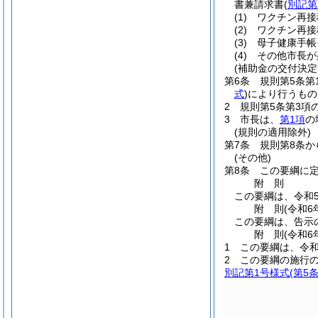
書兼請求書
(
別記第
(1)
ワクチン再接
(2)
ワクチン再接
(3)
母子健康手帳
(4)
その他市長が
(補助金の交付決定
第6条
規則第5条
式
)
により行うもの
2
規則第5条第3
3
市長は、
第1項
の
(規則の適用除外)
第7条
規則第8条か
(その他)
第8条
この要綱に
附
則
この要綱は、令和
附
則
(令和6
この要綱は、告示
附
則
(令和6
1
この要綱は、令和
2
この要綱の施行
別記第1号様式
(第5