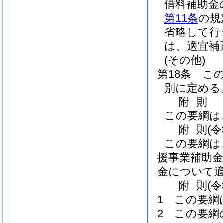
借料補助金
第11条
の規
省略して行
は、適宜補
(その他)
第18条
こ
別に定める
附
則
この要綱は
附
則
(
この要綱は
援事業補助金
金について
附
則
(
1
この要綱
2
この要綱