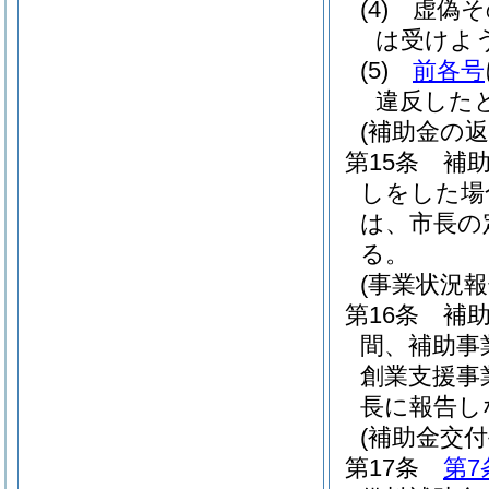
(4)
虚偽そ
は受けよ
(5)
前各号
違反した
(補助金の返
第15条
補
しをした場
は、市長の
る。
(事業状況報
第16条
補
間、補助事
創業支援事
長に報告し
(補助金交付
第17条
第7