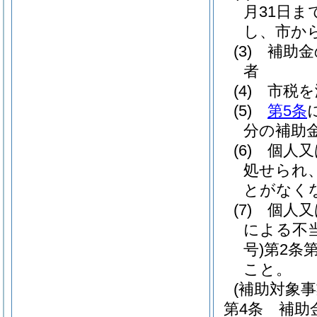
月31日
し、市か
(3)
補助金
者
(4)
市税を
(5)
第5条
分の補助
(6)
個人又
処せられ
とがなく
(7)
個人又
による不
号)
第2条
こと。
(補助対象事
第4条
補助