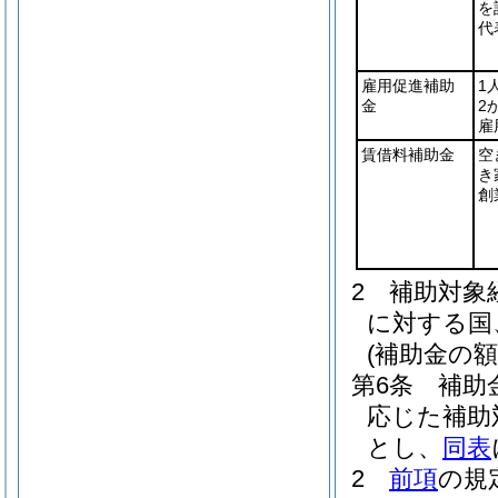
を
代
雇用促進補助
1
金
2
雇
賃借料補助金
空
き
創
2
補助対象
に対する国
(補助金の額
第6条
補助
応じた補助
とし、
同表
2
前項
の規