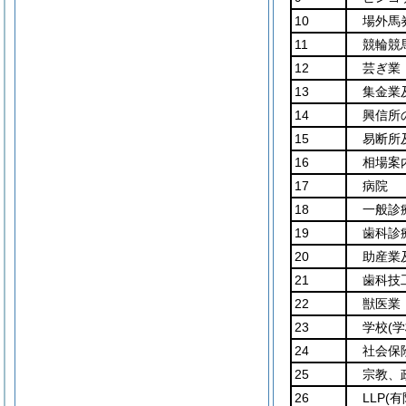
10
場外馬
11
競輪競
12
芸ぎ業
13
集金業
14
興信所
15
易断所
16
相場案
17
病院
18
一般診
19
歯科診
20
助産業
21
歯科技
22
獣医業
23
学校
(
24
社会保
25
宗教、
26
LLP
(