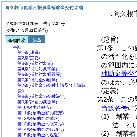
阿久根市創業支援事業補助金交付要綱
○阿久根
平成30年3月29日 告示第34号
(令和8年3月31日施行)
(趣旨)
条項目次
沿革
第1条
この
本則
第1条
(趣旨)
の活性化を
第2条
(定義)
第3条
(補助対象者)
の範囲内に
第4条
(補助対象事業)
補助金等交
第5条
(補助対象経費等)
第6条
(補助金の額等)
のほか、必
第7条
(補助金の交付申請及び申請時
(定義)
期)
第8条
(補助金の交付決定)
第2条
この
第9条
(計画の変更等)
当該各号
に
第10条
(実績報告)
第11条
(補助金額の確定)
(1)
創業 
第12条
(補助金の請求)
「法」とい
第13条
(補助金の概算払)
第14条
(補助金の取消し)
(2)
創業者
第15条
(補助金の返還)