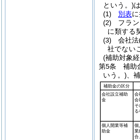
という。)
(1)
別表
に
(2)
フラン
に類する
(3)
会社法
社でない
(補助対象経
第5条
補助
いう。)
、
補助金の区分
会社設立補助
会
金
会
そ
る
個人開業等補
個
助金
業
合