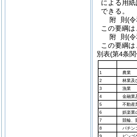
による用紙
できる。
附
則
(
この要綱は
附
則
(
この要綱は
別表
(第4条関
1
農業
2
林業及
3
漁業
4
金融業
5
不動産
6
娯楽業
7
競輪、
8
パチン
9
ビンゴ