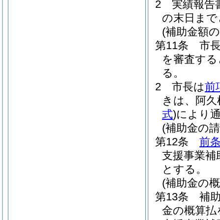
2
実績報告
の末日まで
(補助金額の
第11条
市
を審査する
る。
2
市長は
前
きは、阿久
式
)
により
(補助金の請
第12条
前
支援事業補
とする。
(補助金の概
第13条
補
金の概算払