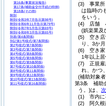
第16条
(事業状況報告)
(3)
事業所
第17条
(補助金交付手続の特例)
は臨時の
第18条
(その他)
附則
をいう。
附則
(令和3年7月告示第98号)
(4)
店舗 
附則
(令和6年11月告示第79号)
附則
(令和7年5月告示第69号)
(娯楽業及
附則
(令和8年3月告示第65号)
(5)
空き店
別表
(第4条関係)
別記第1号様式
(第7条関係)
り、3か
第2号様式
(第7条関係)
(6)
空き家
第3号様式
(第7条関係)
第4号様式
(第8条関係)
1年以上
第5号様式
(第9条関係)
第6号様式
(第9条関係)
(7)
正規雇
第7号様式
(第10条関係)
れ、かつ
第8号様式
(第11条関係)
第9号様式
(第12条関係)
(補助対象者
第10号様式
(第13条関係)
第3条
補助
第11号様式
(第16条関係)
う。)
は、
(1)
市内に
(2)
阿久根