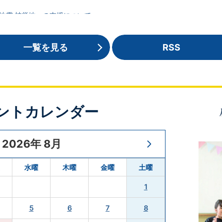
地震 被災地への支援について
血」の実施のお知らせ
一覧を見る
RSS
動中の熱中症事故などの防止について
地方税ポータルシステム)についてのお知らせ
ントカレンダー
剤の事前配布について
2026
年
8
月
を踏まえた保護費の追加給付を開始します
水曜
木曜
金曜
土曜
1
フェよかよかの開催日程を更新しました
5
6
7
8