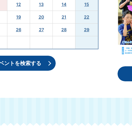
ーター養成講座（個人向け）を開催します
12
13
14
15
19
20
21
22
ービス事業者一覧を更新しました
26
27
28
29
令和8年8月号を発行しました
ベントを検索する