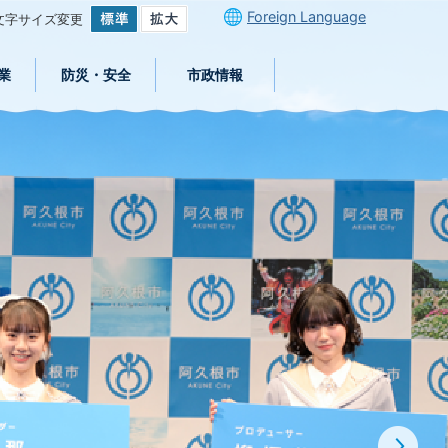
Foreign Language
文字サイズ変更
業
防災・安全
市政情報
次の