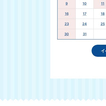
2026年08月02日
認知症サポ
9
10
11
16
17
18
2026年08月02日
介護保険サ
23
24
25
2026年07月31日
図書館だより
30
31
イ