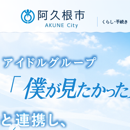
2
枚
目
の
くらし･手続き
ス
ラ
イ
ド
前のスライドを表示