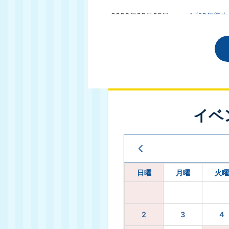
2026年08月05日
令和8年熊本
2026年08月05日
「草の根献
2026年08月03日
スポーツ活
2026年08月03日
eLTAX(
イベ
2026年08月03日
安定ヨウ素
2026年08月02日
最高裁判決
日曜
月曜
火曜
2026年08月02日
おれんじカ
2
3
4