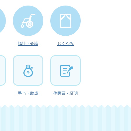
福祉・介護
おくやみ
手当・助成
住民票・
証明