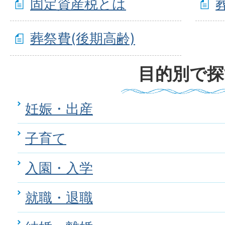
固定資産税とは
葬祭費(後期高齢)
目的別で探
妊娠・出産
子育て
入園・入学
就職・退職