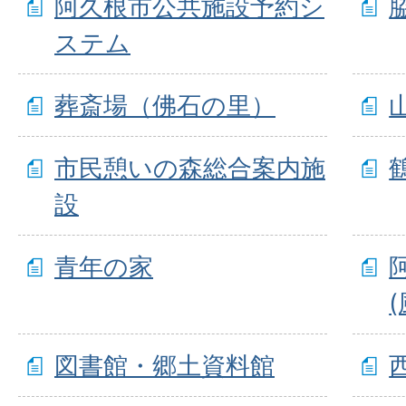
阿久根市公共施設予約シ
ステム
葬斎場（佛石の里）
市民憩いの森総合案内施
設
青年の家
図書館・郷土資料館