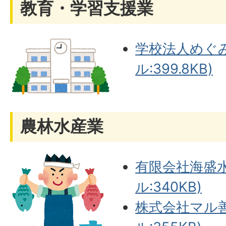
教育・学習支援業
学校法人めぐみ
ル:399.8KB)
農林水産業
有限会社海盛水
ル:340KB)
株式会社マル善