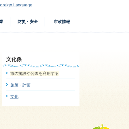
Foreign Language
業
防災・安全
市政情報
文化係
市の施設や公園を利用する
施策・計画
文化