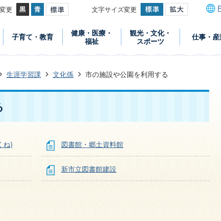
変更
文字サイズ変更
健康・医療・
観光・文化・
子育て・教育
仕事・産
福祉
スポーツ
生涯学習課
文化係
市の施設や公園を利用する
る
ね)
図書館・郷土資料館
新市立図書館建設