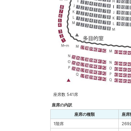
座席数 541席
座席の内訳
座席の種類
座席
1階席
269