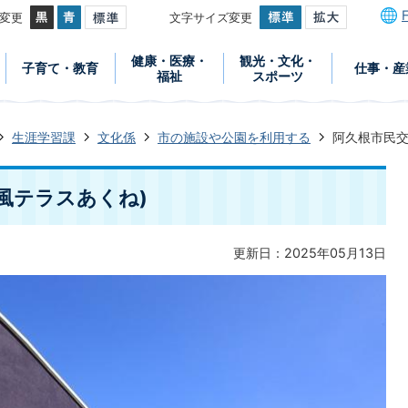
変更
文字サイズ変更
健康・医療・
観光・文化・
子育て・教育
仕事・産
福祉
スポーツ
生涯学習課
文化係
市の施設や公園を利用する
阿久根市民交
風テラスあくね)
更新日：2025年05月13日