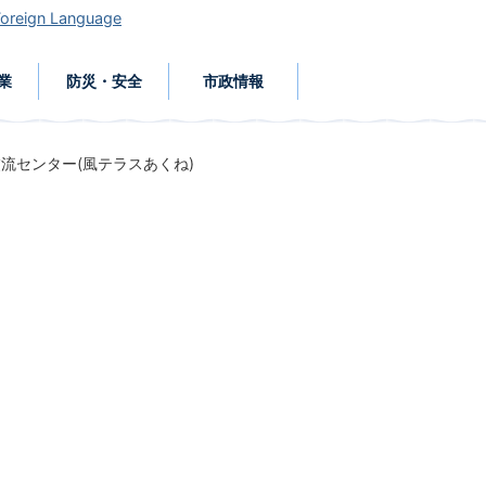
Foreign Language
業
防災・安全
市政情報
流センター(風テラスあくね)