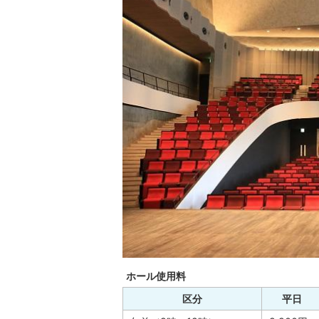
ホール使用料
区分
平日