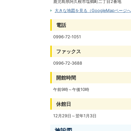
鹿児島県阿久根市塩鶴町二丁目2番地
大きな地図を見る（GoogleMapページ
電話
0996‐72‐1051
ファックス
0996‐72‐3688
開館時間
午前9時～午後10時
休館日
12月29日～翌年1月3日
施設図