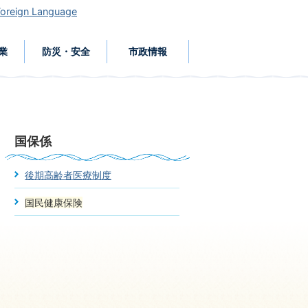
Foreign Language
業
防災・安全
市政情報
国保係
後期高齢者医療制度
国民健康保険