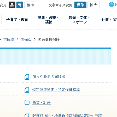
変更
文字サイズ変更
健康・医療・
観光・文化・
子育て・教育
仕事・産
福祉
スポーツ
市民課
国保係
国民健康保険
加入や脱退の届け出
特定健康診査・特定保健指導
施策・計画
限度額適用・標準負担額減額認定証の申請