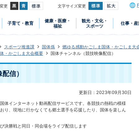
変更
文字サイズ変更
健康・医療・
観光・文化・
子育て・教育
仕事・産
福祉
スポーツ
スポーツ推進課
国体係
燃ゆる感動かごしま国体・かごしま大
体・かごしま大会概要
国体チャンネル（競技映像配信）
像配信）
更新日：2023年09月30日
国体インターネット動画配信サービスです。各競技の熱戦の模様
おり、現地に行かなくても郷土選手を応援したり、国体を楽しん
び決勝戦と同日・同会場をライブ配信します