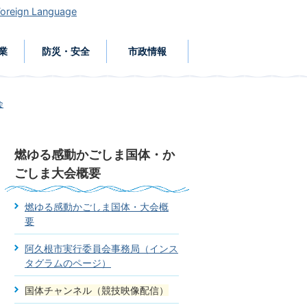
Foreign Language
業
防災・安全
市政情報
会
燃ゆる感動かごしま国体・か
ごしま大会概要
燃ゆる感動かごしま国体・大会概
要
阿久根市実行委員会事務局（インス
タグラムのページ）
国体チャンネル（競技映像配信）