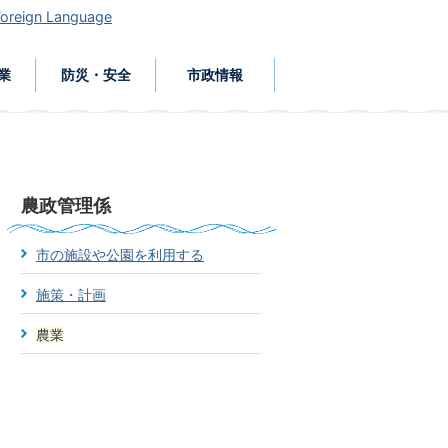
Foreign Language
業
防災・安全
市政情報
農政管理係
市の施設や公園を利用する
施策・計画
農業