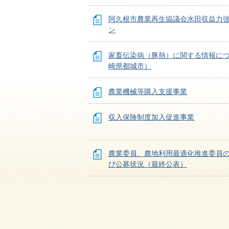
阿久根市農業再生協議会水田収益力
ン
家畜伝染病（豚熱）に関する情報に
崎県都城市）
農業機械等購入支援事業
収入保険制度加入促進事業
農業委員、農地利用最適化推進委員
び公募状況（最終公表）