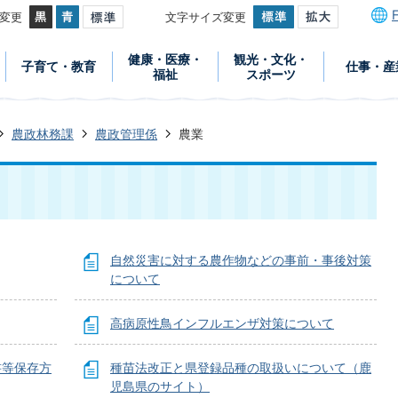
変更
文字サイズ変更
健康・医療・
観光・文化・
子育て・教育
仕事・産
福祉
スポーツ
農政林務課
農政管理係
農業
自然災害に対する農作物などの事前・事後対策
について
高病原性鳥インフルエンザ対策について
書等保存方
種苗法改正と県登録品種の取扱いについて（鹿
児島県のサイト）