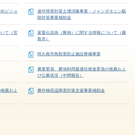
強化ビジョ
連作障害対策土壌消毒事業・ジャンボタニシ駆
除対策事業補助金
ついて（宮
家畜伝染病（豚熱）に関する情報について（霧
島市）
阿久根市鳥獣害防止施設整備事業
農業委員、農地利用最適化推進委員の推薦およ
び公募状況（中間報告）
の推薦およ
農作物高温障害対策支援事業補助金