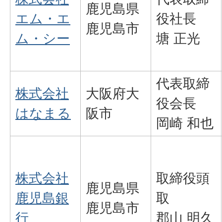
鹿児島県
エム・エ
役社長
鹿児島市
ム・シー
塘 正光
代表取締
株式会社
大阪府大
役会長
はなまる
阪市
岡崎 和也
株式会社
取締役頭
鹿児島県
鹿児島銀
取
鹿児島市
行
郡山 明久