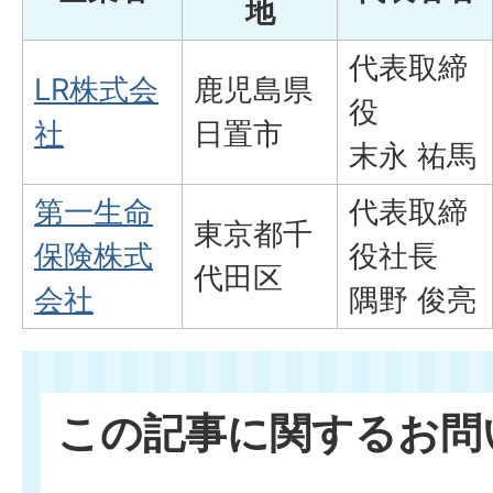
地
代表取締
LR株式会
鹿児島県
役
社
日置市
末永 祐馬
第一生命
代表取締
東京都千
保険株式
役社長
代田区
会社
隅野 俊亮
この記事に関するお問