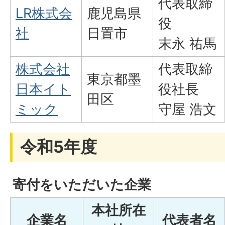
代表取締
LR株式会
鹿児島県
役
社
日置市
末永 祐馬
株式会社
代表取締
東京都墨
日本イト
役社長
田区
ミック
守屋 浩文
令和5年度
寄付をいただいた企業
本社所在
企業名
代表者名