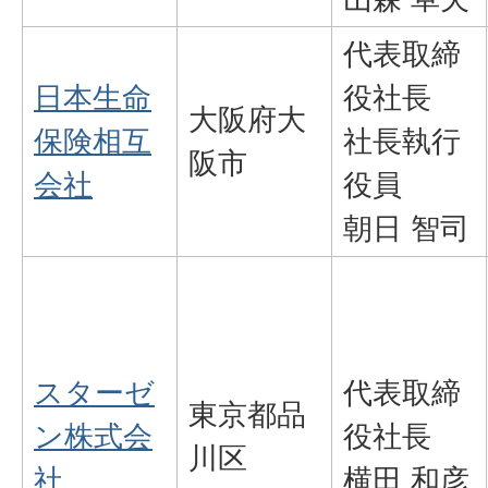
代表取締
日本生命
役社長
大阪府大
保険相互
社長執行
阪市
会社
役員
朝日 智司
スターゼ
代表取締
東京都品
ン株式会
役社長
川区
社
横田 和彦