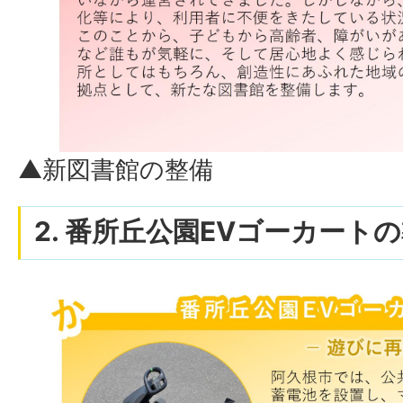
▲新図書館の整備
2. 番所丘公園EVゴーカート