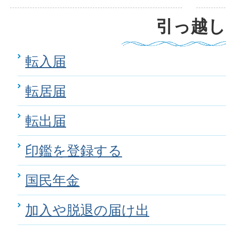
引っ越し
転入届
転居届
転出届
印鑑を登録する
国民年金
加入や脱退の届け出