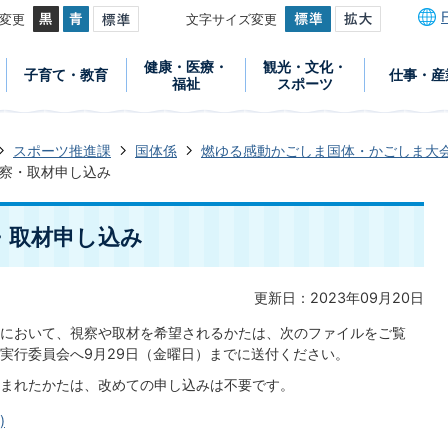
変更
文字サイズ変更
健康・医療・
観光・文化・
子育て・教育
仕事・産
福祉
スポーツ
スポーツ推進課
国体係
燃ゆる感動かごしま国体・かごしま大
察・取材申し込み
・取材申し込み
更新日：2023年09月20日
において、視察や取材を希望されるかたは、次のファイルをご覧
実行委員会へ9月29日（金曜日）までに送付ください。
まれたかたは、改めての申し込みは不要です。
)