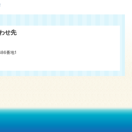
)
わせ先
486番地1