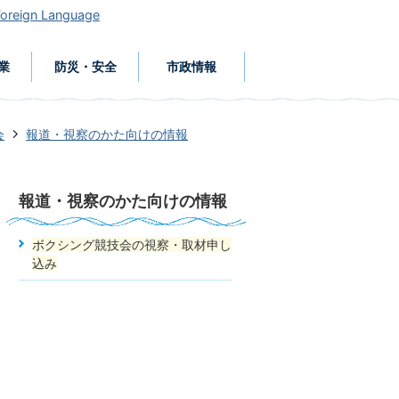
Foreign Language
業
防災・安全
市政情報
会
報道・視察のかた向けの情報
報道・視察のかた向けの情報
ボクシング競技会の視察・取材申し
込み