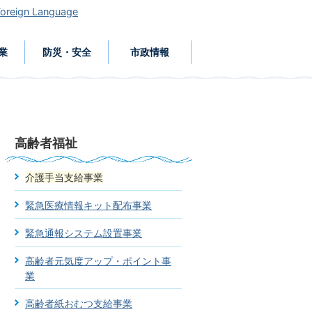
Foreign Language
業
防災・安全
市政情報
高齢者福祉
介護手当支給事業
緊急医療情報キット配布事業
緊急通報システム設置事業
高齢者元気度アップ・ポイント事
業
高齢者紙おむつ支給事業