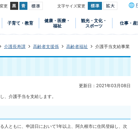
変更
文字サイズ変更
健康・医療・
観光・文化・
子育て・教育
仕事・産
福祉
スポーツ
介護長寿課
高齢者支援係
高齢者福祉
介護手当支給事業
更新日：2021年03月08日
し、介護手当を支給します。
る人ともに、申請日において1年以上、阿久根市に住民登録し、次