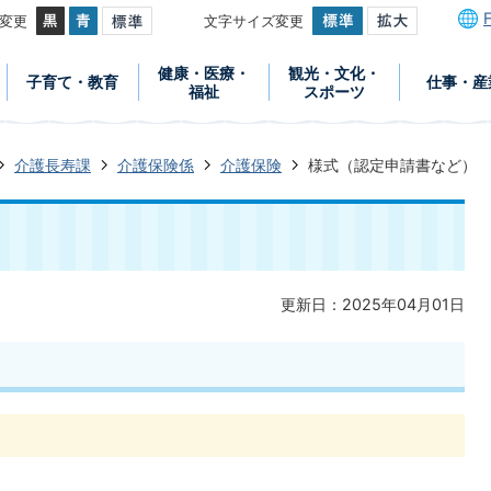
変更
文字サイズ変更
健康・医療・
観光・文化・
子育て・教育
仕事・産
福祉
スポーツ
介護長寿課
介護保険係
介護保険
様式（認定申請書など）
更新日：2025年04月01日