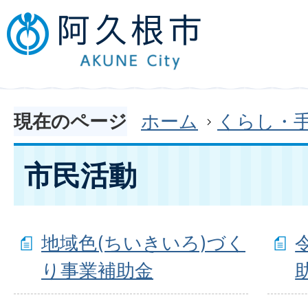
現在のページ
ホーム
くらし・
市民活動
地域色(ちいきいろ)づく
り事業補助金