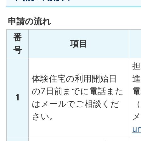
申請の流れ
番
項目
号
担
体験住宅の利用開始日
進
の7日前までに電話また
電
1
はメールでご相談くだ
（
さい。
メ
un