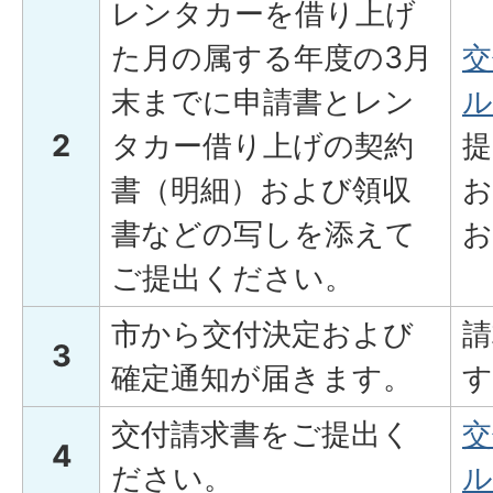
レンタカーを借り上げ
た月の属する年度の3月
交
末までに申請書とレン
ル
2
タカー借り上げの契約
提
書（明細）および領収
お
書などの写しを添えて
お
ご提出ください。
市から交付決定および
請
3
確定通知が届きます。
す
交付請求書をご提出く
交
4
ださい。
ル