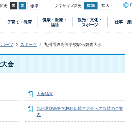
変更
文字サイズ変更
健康・医療・
観光・文化・
子育て・教育
仕事・産
福祉
スポーツ
スポーツ
スポーツ
九州選抜高等学校駅伝競走大会
走大会
大会結果
九州選抜高等学校駅伝競走大会への協賛のご案
内