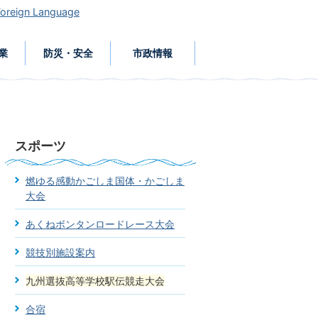
Foreign Language
業
防災・安全
市政情報
スポーツ
燃ゆる感動かごしま国体・かごしま
大会
あくねボンタンロードレース大会
競技別施設案内
九州選抜高等学校駅伝競走大会
合宿