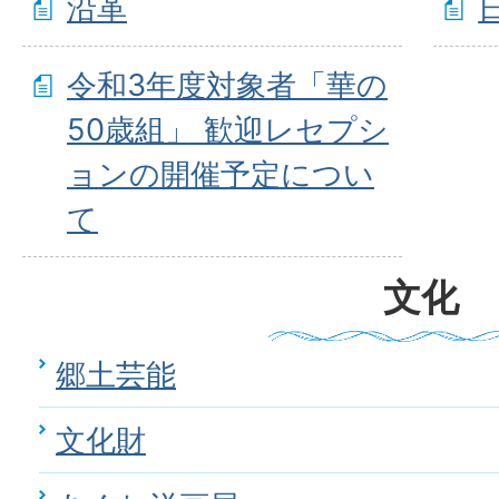
沿革
令和3年度対象者「華の
50歳組」 歓迎レセプシ
ョンの開催予定につい
て
文化
郷土芸能
文化財