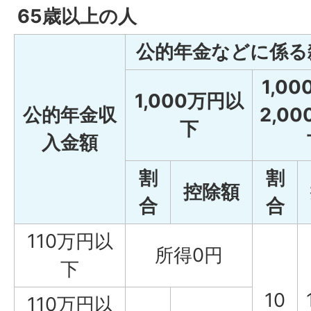
65歳以上の人
公的年金などに係る
1,0
1,000万円以
公的年金収
2,0
下
入金額
割
割
控除額
合
合
110万円以
所得0円
下
10
110万円以