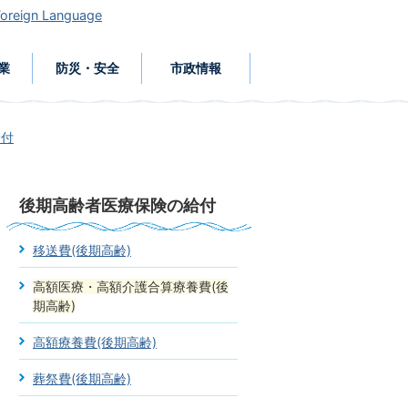
Foreign Language
業
防災・安全
市政情報
給付
後期高齢者医療保険の給付
移送費(後期高齢)
高額医療・高額介護合算療養費(後
期高齢)
高額療養費(後期高齢)
葬祭費(後期高齢)