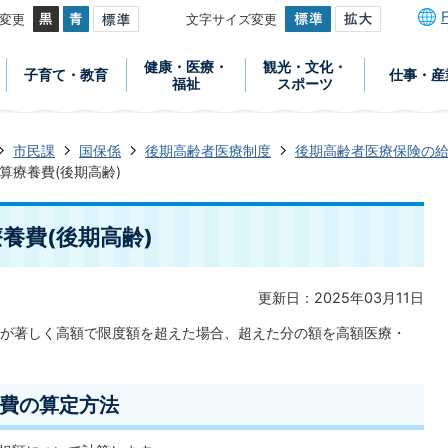
変更
文字サイズ変更
健康・医療・
観光・文化・
子育て・教育
仕事・産
福祉
スポーツ
市民課
国保係
後期高齢者医療制度
後期高齢者医療保険の
算療養費(後期高齢)
養費(後期高齢)
更新日：2025年03月11日
が著しく高額で限度額を超えた場合、超えた分の額を高額医療・
費の算定方法