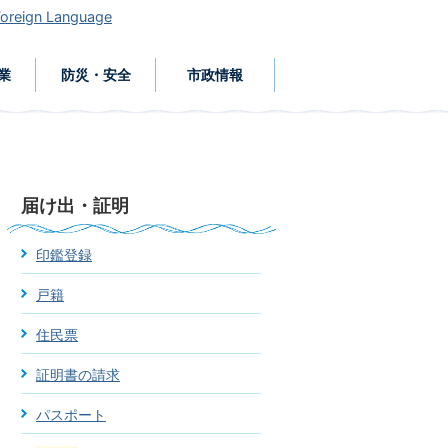
Foreign Language
業
防災・安全
市政情報
届け出・証明
印鑑登録
戸籍
住民票
証明書の請求
パスポート