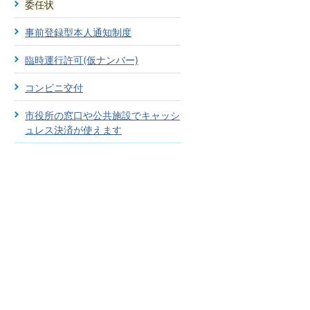
委任状
事前登録型本人通知制度
臨時運行許可(仮ナンバー)
コンビニ交付
市役所の窓口や公共施設でキャッシ
ュレス決済が使えます