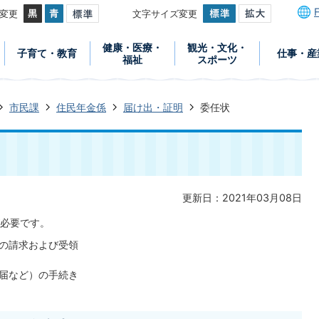
変更
文字サイズ変更
健康・医療・
観光・文化・
子育て・教育
仕事・産
福祉
スポーツ
市民課
住民年金係
届け出・証明
委任状
更新日：2021年03月08日
必要です。
の請求および受領
届など）の手続き