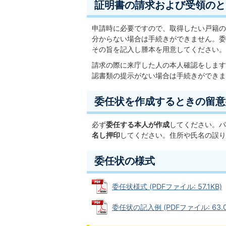
証明書の請求および受領のと
申請時に必要ですので、取得したい戸籍の
分からない場合は手続きができません。委
その旨を記入し謄本を用意してください。
請求の際に来庁した人の本人確認をします
認書類の提示がない場合は手続きができま
委任状を作成するときの留意
必ず
委任する本人が作成
してください。パ
名し押印
してください。住所や氏名の誤り
委任状の様式
委任状様式 (PDFファイル: 57.1KB)
委任状の記入例 (PDFファイル: 63.0