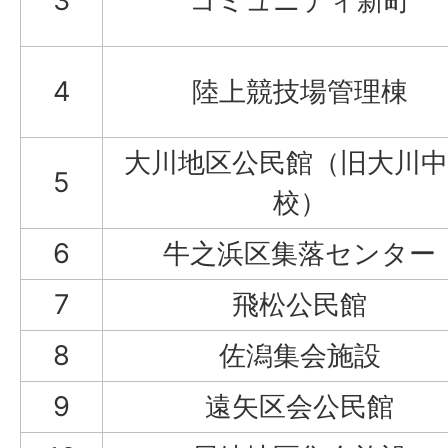
3
コミュニティ新町
4
陸上競技場管理棟
大川地区公民館（旧大川中
5
校）
6
牛之浜区集落センター
7
飛松公民館
8
佐潟集会施設
9
遠矢区会公民館