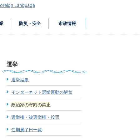
Foreign Language
業
防災・安全
市政情報
選挙
選挙結果
インターネット選挙運動の解禁
政治家の寄附の禁止
選挙権・被選挙権・投票
任期満了日一覧