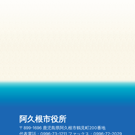
阿久根市役所
〒899-1696 鹿児島県阿久根市鶴見町200番地
代表電話：0996-73-1211 ファックス：0996-72-2029