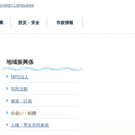
Foreign Language
業
防災・安全
市政情報
地域振興係
NPO法人
市民活動
施策・計画
出会い・結婚
人権・男女共同参画