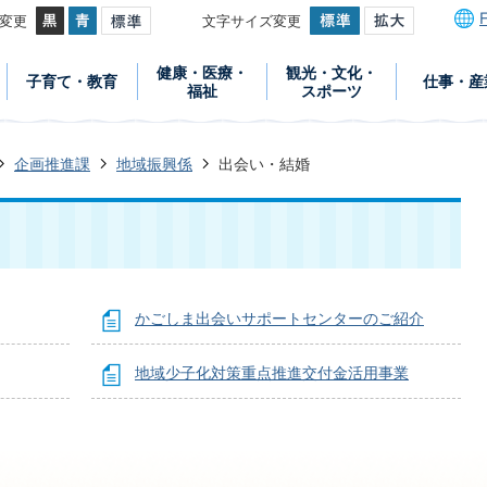
変更
文字サイズ変更
健康・医療・
観光・文化・
子育て・教育
仕事・産
福祉
スポーツ
企画推進課
地域振興係
出会い・結婚
かごしま出会いサポートセンターのご紹介
地域少子化対策重点推進交付金活用事業