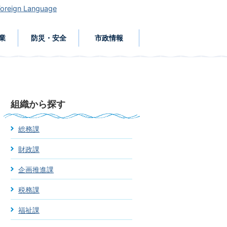
Foreign Language
業
防災・安全
市政情報
組織から探す
総務課
財政課
企画推進課
税務課
福祉課