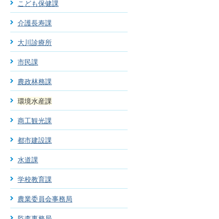
こども保健課
介護長寿課
大川診療所
市民課
農政林務課
環境水産課
商工観光課
都市建設課
水道課
学校教育課
農業委員会事務局
監査事務局