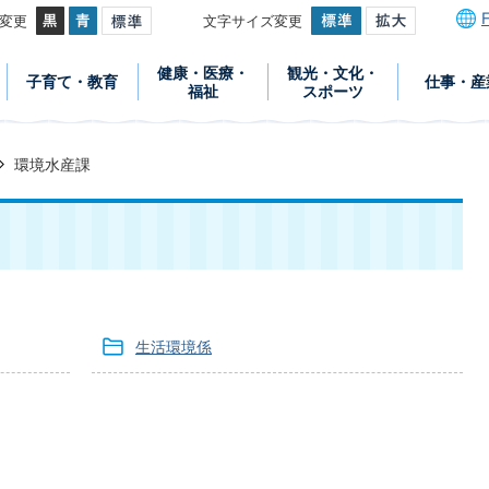
変更
文字サイズ変更
健康・医療・
観光・文化・
子育て・教育
仕事・産
福祉
スポーツ
環境水産課
生活環境係