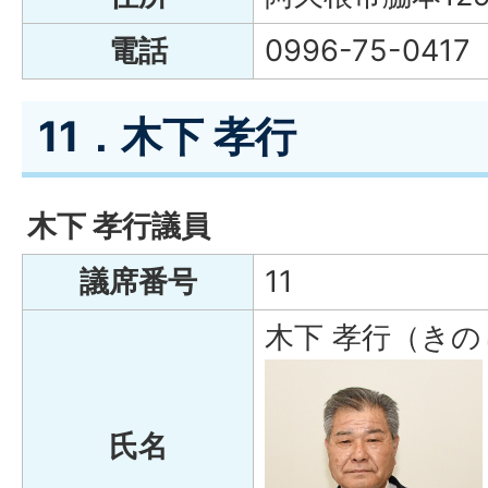
電話
0996-75-0417
11．木下 孝行
木下 孝行議員
議席番号
11
木下 孝行（きの
氏名