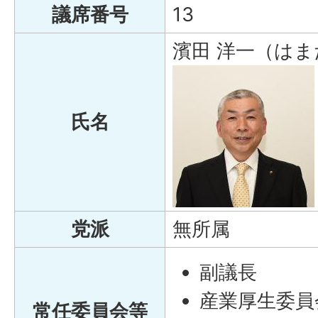
議席番号
13
濱田 洋一（はま
氏名
党派
無所属
副議長
産業厚生委員
常任委員会等