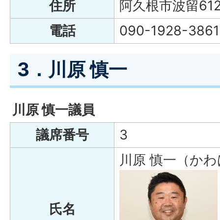
住所
阿久根市波留612
電話
090-1928-3861
3．川原 慎一
川原 慎一議員
議席番号
3
川原 慎一（かわ
氏名