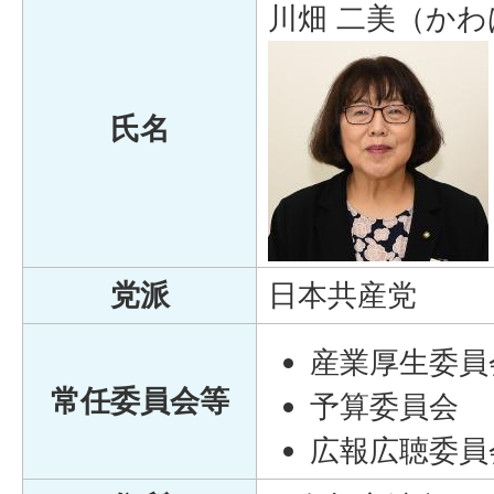
川畑 二美（かわ
氏名
党派
日本共産党
産業厚生委員
常任委員会等
予算委員会
広報広聴委員