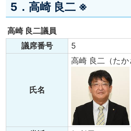
5．高崎 良二 ※
高崎 良二議員
議席番号
5
高崎 良二（たか
氏名