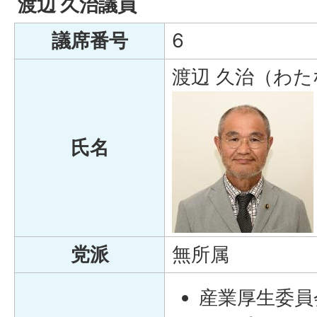
渡辺 久治議員
議席番号
6
渡辺 久治（わた
氏名
党派
無所属
産業厚生委員