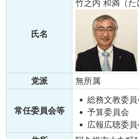
竹之内 和満（た
氏名
党派
無所属
総務文教委員
常任委員会等
予算委員会
広報広聴委員