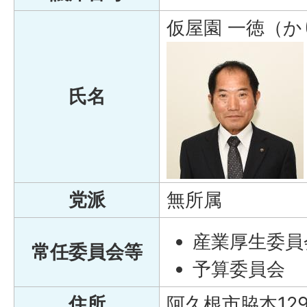
仮屋園 一徳（か
氏名
党派
無所属
産業厚生委員
常任委員会等
予算委員会
住所
阿久根市脇本12