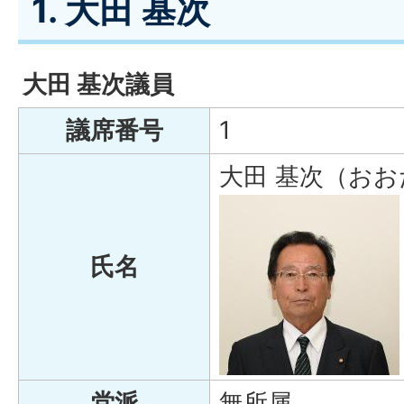
1. 大田 基次
大田 基次議員
議席番号
1
大田 基次（おお
氏名
党派
無所属