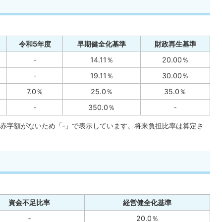
令和5年度
早期健全化基準
財政再生基準
‐
14.11％
20.00％
‐
19.11％
30.00％
7.0％
25.0％
35.0％
‐
350.0％
‐
赤字額がないため「‐」で表示しています。将来負担比率は算定さ
資金不足比率
経営健全化基準
‐
20.0％