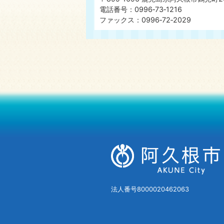
電話番号：0996‐73‐1216
ファックス：0996‐72‐2029
法人番号8000020462063