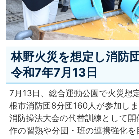
林野火災を想定し消防
令和7年7月13日
7月13日、総合運動公園で火災想
根市消防団8分団160人が参加し
消防操法大会の代替訓練として開
作の習熟や分団・班の連携強化を