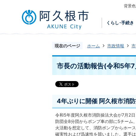
背景色
くらし･手続き
現在のページ
ホーム
市政情報
市
市長の活動報告(令和5年7
4年ぶりに開催 阿久根市消防
令和5年度阿久根市消防操法大会が7月2
防団全8分団からポンプ車の部に5チーム
火活動を想定して、消防ポンプからホース
確実性および迅速性を競いました。選手は