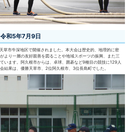
令和5年7月9日
に天草市牛深地区で開催されました。本大会は歴史的、地理的に密
がより一層の友好親善を図ることや地域スポーツの振興、また三
ています。阿久根市からは、卓球、囲碁など9種目の競技に129人
会結果は、優勝天草市、2位阿久根市、3位長島町でした。