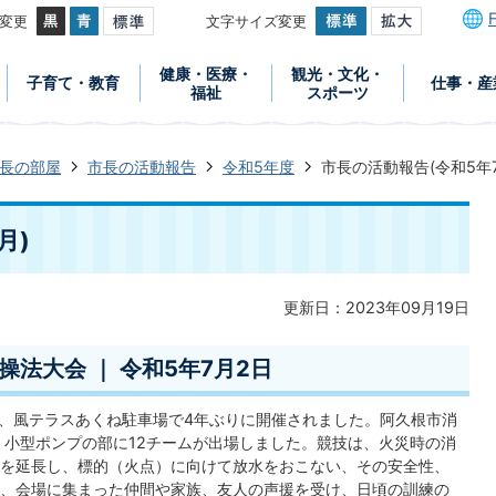
変更
文字サイズ変更
健康・医療・
観光・文化・
子育て・教育
仕事・産
福祉
スポーツ
長の部屋
市長の活動報告
令和5年度
市長の活動報告(令和5年7
月)
更新日：2023年09月19日
操法大会 ｜ 令和5年7月2日
日、風テラスあくね駐車場で4年ぶりに開催されました。阿久根市消
、小型ポンプの部に12チームが出場しました。競技は、火災時の消
を延長し、標的（火点）に向けて放水をおこない、その安全性、
、会場に集まった仲間や家族、友人の声援を受け、日頃の訓練の