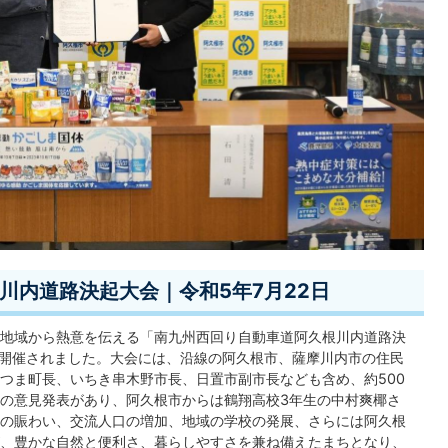
川内道路決起大会｜令和5年7月22日
地域から熱意を伝える「南九州西回り自動車道阿久根川内道路決
で開催されました。大会には、沿線の阿久根市、薩摩川内市の住民
つま町長、いちき串木野市長、日置市副市長なども含め、約500
の意見発表があり、阿久根市からは鶴翔高校3年生の中村爽椰さ
の賑わい、交流人口の増加、地域の学校の発展、さらには阿久根
、豊かな自然と便利さ、暮らしやすさを兼ね備えたまちとなり、