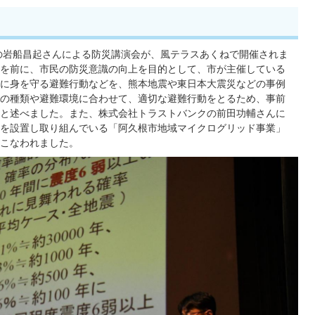
の岩船昌起さんによる防災講演会が、風テラスあくねで開催されま
を前に、市民の防災意識の向上を目的として、市が主催している
に身を守る避難行動などを、熊本地震や東日本大震災などの事例
の種類や避難環境に合わせて、適切な避難行動をとるため、事前
と述べました。また、株式会社トラストバンクの前田功輔さんに
を設置し取り組んでいる「阿久根市地域マイクログリッド事業」
こなわれました。