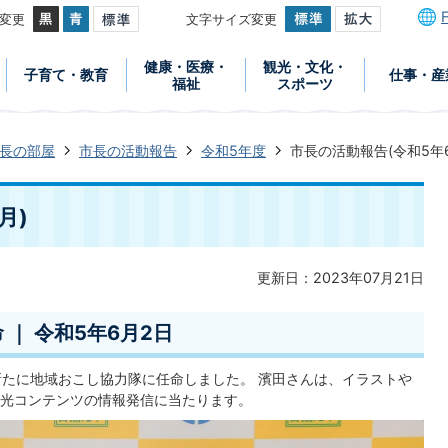
変更
文字サイズ変更
健康・医療・
観光・文化・
子育て・教育
仕事・産
福祉
スポーツ
長の部屋
市長の活動報告
令和5年度
市長の活動報告(令和5年6
月)
更新日：2023年07月21日
｜ 令和5年6月2日
新たに地域おこし協力隊に任命しました。 濱田さんは、イラストや
光コンテンツの情報発信に当たります。