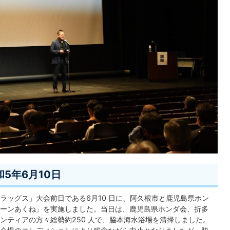
5年6月10日
ラッグス」大会前日である6月10 日に、阿久根市と鹿児島県ホン
ーンあくね」を実施しました。当日は、鹿児島県ホンダ会、折多
ンティアの方々総勢約250 人で、脇本海水浴場を清掃しました。