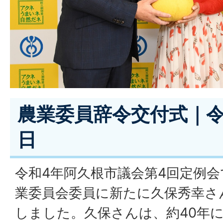
農業委員辞令交付式｜令和
日
令和4年阿久根市議会第4回定例
業委員会委員に新たに久保秀幸さ
しました。久保さんは、約40年