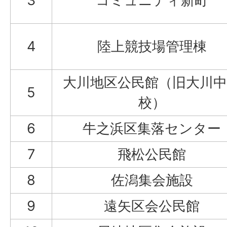
3
コミュニティ新町
4
陸上競技場管理棟
大川地区公民館（旧大川中
5
校）
6
牛之浜区集落センター
7
飛松公民館
8
佐潟集会施設
9
遠矢区会公民館